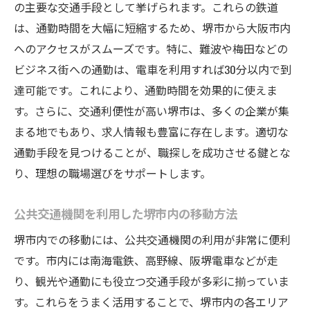
スキルマッチングを最大限に活用する秘訣
の主要な交通手段として挙げられます。これらの鉄道
は、通勤時間を大幅に短縮するため、堺市から大阪市内
堺市での職種別求人動向とトレンド
へのアクセスがスムーズです。特に、難波や梅田などの
仕事を選ぶ際に重視すべきスキルセット
ビジネス街への通勤は、電車を利用すれば30分以内で到
堺市で理想の職場を探す求人情報の活用術
達可能です。これにより、通勤時間を効果的に使えま
オンライン求人サイトの効果的な利用法
す。さらに、交通利便性が高い堺市は、多くの企業が集
求人情報から企業文化を見極めるポイント
まる地でもあり、求人情報も豊富に存在します。適切な
堺市の求人で注目すべき業界と職種
通勤手段を見つけることが、職探しを成功させる鍵とな
ハローワークを使った堺市内求人の探し方
り、理想の職場選びをサポートします。
求人エージェントを活用するメリットとデ
公共交通機関を利用した堺市内の移動方法
メリット
堺市での求人フェア参加の利点と準備
堺市内での移動には、公共交通機関の利用が非常に便利
です。市内には南海電鉄、高野線、阪堺電車などが走
求人情報を駆使して堺市でのキャリアを次のス
り、観光や通勤にも役立つ交通手段が多彩に揃っていま
テージへ
す。これらをうまく活用することで、堺市内の各エリア
堺市でのキャリアプランニングの方法