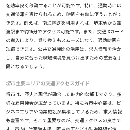
を効率良く移動することが可能です。特に、通勤時には
転職活動で成功するための求人活用術
交通渋滞を避けられるため、時間を有効に使うことがで
堺市での転職事例から学ぶ成功の秘訣
きます。例えば、南海電鉄を利用すれば、堺東駅から難
キャリアチェンジを検討する際の重要ポイ
波駅まで約15分でアクセス可能です。また、交通ICカード
ント
の導入により、乗り換えもスムーズになり、通勤時間を
求人情報で得られるキャリアアップのヒン
短縮できます。公共交通機関の活用は、求人情報を活か
ト
し、自分に合った職場環境を見つけ出すための重要な手
堺市での昇進機会を増やすアプローチ法
段となるでしょう。
口コミとSNSを駆使した堺市求人の見極め方
堺市主要エリアの交通アクセスガイド
企業の評判を口コミで確認する方法
堺市は、歴史と現代が融合した魅力的な都市であり、多
SNSを活用した堺市の求人情報収集術
様な雇用機会が広がっています。特に堺市中心部は、ビ
同僚の声を知ることで得られる職場の実像
ジネスエリアや商業施設が集積しているため、求人情報
ネット上での求人情報の信憑性を見極める
も豊富です。そこで重要なのが、交通アクセスの良さで
堺市での企業ランキングと口コミの関係
す。市内には南海本線、阪堺電車などの鉄道路線が走