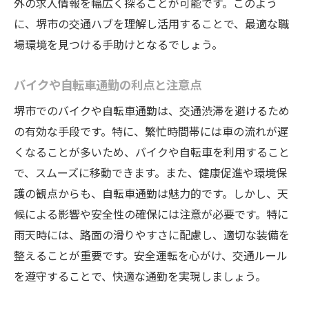
企業のビジョンと求職者のマッチング事例
外の求人情報を幅広く探ることが可能です。このよう
に、堺市の交通ハブを理解し活用することで、最適な職
堺市での職場風土を知るためのリサーチ法
場環境を見つける手助けとなるでしょう。
異業種転職で感じる堺市の企業文化差
堺市求人を通じて見る職場のダイバーシテ
バイクや自転車通勤の利点と注意点
ィ
堺市でのバイクや自転車通勤は、交通渋滞を避けるため
堺市での求人を通じて収入アップを目指す秘訣
の有効な手段です。特に、繁忙時間帯には車の流れが遅
高収入求人に応募する際の注意点
くなることが多いため、バイクや自転車を利用すること
堺市内で給料交渉を成功させる方法
で、スムーズに移動できます。また、健康促進や環境保
資格取得が収入に与える影響と選び方
護の観点からも、自転車通勤は魅力的です。しかし、天
堺市求人での副業チャンスを探すテクニッ
候による影響や安全性の確保には注意が必要です。特に
ク
雨天時には、路面の滑りやすさに配慮し、適切な装備を
昇給につながる堺市でのスキルアップ戦略
整えることが重要です。安全運転を心がけ、交通ルール
を遵守することで、快適な通勤を実現しましょう。
生活費を考慮した堺市での収入増加プラン