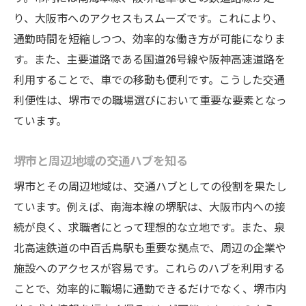
フォーラムや掲示板で得る堺市求人の裏情
り、大阪市へのアクセスもスムーズです。これにより、
報
通勤時間を短縮しつつ、効率的な働き方が可能になりま
堺市の求人を最大限に活用して理想の職場を見
す。また、主要道路である国道26号線や阪神高速道路を
つける方法
利用することで、車での移動も便利です。こうした交通
求人情報から見えてくる理想の職場条件
利便性は、堺市での職場選びにおいて重要な要素となっ
ています。
堺市での長期的働きやすさを見極めるコツ
自己分析を通じて求める職場環境を明確化
堺市と周辺地域の交通ハブを知る
堺市求人での面接準備と自己PRのポイント
堺市とその周辺地域は、交通ハブとしての役割を果たし
職場見学を通じて得られる具体的な印象
ています。例えば、南海本線の堺駅は、大阪市内への接
堺市の職場評価基準とその活用法
続が良く、求職者にとって理想的な立地です。また、泉
求人情報でわかる堺市の企業文化と職場環境
北高速鉄道の中百舌鳥駅も重要な拠点で、周辺の企業や
求人票に記載された企業文化の読み解き方
施設へのアクセスが容易です。これらのハブを利用する
堺市での職場環境の特徴とトレンド
ことで、効率的に職場に通勤できるだけでなく、堺市内