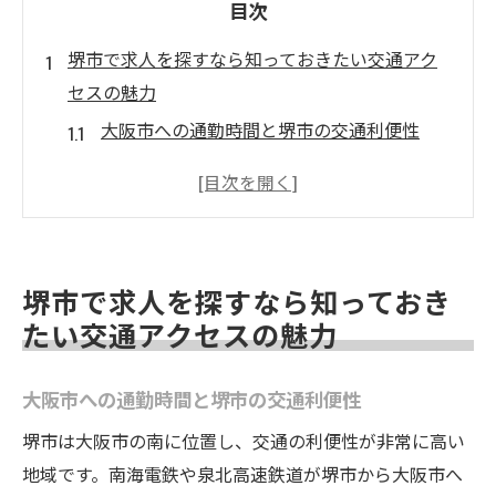
目次
堺市で求人を探すなら知っておきたい交通アク
セスの魅力
大阪市への通勤時間と堺市の交通利便性
公共交通機関を利用した堺市内の移動方法
堺市主要エリアの交通アクセスガイド
堺市と周辺地域の交通ハブを知る
バイクや自転車通勤の利点と注意点
堺市で求人を探すなら知っておき
堺市内での交通費を節約するテクニック
たい交通アクセスの魅力
スキルと経験を活かせる堺市の求人攻略法
求人情報からスキル要件を読み解く方法
大阪市への通勤時間と堺市の交通利便性
堺市でのキャリアアップに繋がる資格取得
堺市は大阪市の南に位置し、交通の利便性が非常に高い
未経験者歓迎の求人を賢く活用する方法
地域です。南海電鉄や泉北高速鉄道が堺市から大阪市へ