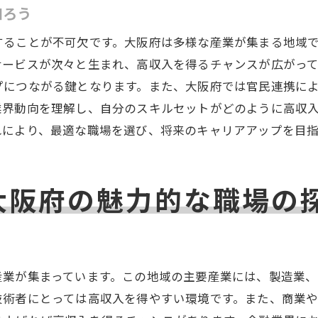
健康的なライフスタイルが高収入に与える影響
知ろう
趣味と仕事を両立させた高収入の可能性
ることが不可欠です。大阪府は多様な産業が集まる地域で
理想の高収入求人を見つけるための大阪府の産業情報活用
サービスが次々と生まれ、高収入を得るチャンスが広がっ
大阪府の産業構造と高収入の関連性
プにつながる鍵となります。また、大阪府では官民連携に
業界動向を理解し、自分のスキルセットがどのように高収
産業別に見る高収入求人の特徴
れにより、最適な職場を選び、将来のキャリアアップを目
地元企業の強みを活かした職場選び
産業情報を活用したキャリア形成の秘訣
大阪府の産業イベントを活用したネットワーキング
大阪府の魅力的な職場の
最新の産業動向が高収入求人に与える影響
大阪府で高収入を実現するためのキャリアアップの道筋
キャリアアップを可能にする大阪府の教育機関
業が集まっています。この地域の主要産業には、製造業、
高収入を実現するための資格取得のすすめ
術者にとっては高収入を得やすい環境です。また、商業や
長期的視点で描くキャリアプランニング