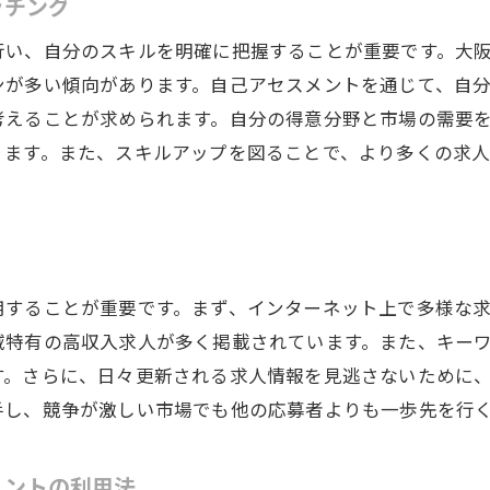
ッチング
スキルアップのための大阪府の研修機会
い、自分のスキルを明確に把握することが重要です。大阪
業種別に見る高収入を可能にするスキルセット
ンが多い傾向があります。自己アセスメントを通じて、自
スキルと高収入を結びつけるための戦略
考えることが求められます。自分の得意分野と市場の需要
大阪府での職務経歴書の作り方：高収入への鍵
ります。また、スキルアップを図ることで、より多くの求
スキルマッチング：求められる人材像と自分の強み
言語スキルと高収入を得るための関連性
大阪府で高収入を目指すための理想の通勤環境を活用する
通勤時間を活用したスキルアップ方法
用することが重要です。まず、インターネット上で多様な
域特有の高収入求人が多く掲載されています。また、キー
大阪府の交通網を活かした職場選びのポイント
す。さらに、日々更新される求人情報を見逃さないために
通勤コストを抑えつつ高収入を目指す戦略
手し、競争が激しい市場でも他の応募者よりも一歩先を行
リモートワークと高収入を両立する方法
通勤ストレスを軽減するためのライフハック
ェントの利用法