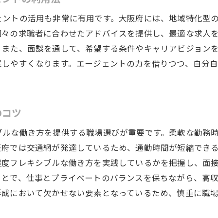
大阪府の通勤環境が高収入に与える影響
ェントの活用も非常に有用です。大阪府には、地域特化型
高収入を目指すなら知っておくべき大阪府の求人市場の特
個々の求職者に合わせたアドバイスを提供し、最適な求人
大阪府求人市場の最新トレンドを探る
。また、面談を通して、希望する条件やキャリアビジョン
高収入求人が多いエリアとその理由
案しやすくなります。エージェントの力を借りつつ、自分
企業が求める人材像と高収入求人の関係
。
大阪府の求人市場における競争力をつける方法
地域特性から見る高収入求人の特徴
のコツ
求人市場の変化が高収入に与える影響
ブルな働き方を提供する職場選びが重要です。柔軟な勤務
大阪府で高収入を得るためのライフスタイルに合わせた働
阪府では交通網が発達しているため、通勤時間が短縮でき
フレキシブル勤務で高収入を実現する方法
程度フレキシブルな働き方を実践しているかを把握し、面
ライフステージに応じた働き方の工夫
ことで、仕事とプライベートのバランスを保ちながら、高
副業を活用して大阪府で高収入を目指す
形成において欠かせない要素となっているため、慎重に職
家庭との両立を考慮した職場選びのポイント