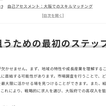
自己アセスメント：大阪でのスキルマッチング
求人情報活用術：効果的な検索方法
大阪府の高収入求人に特化したエージェントの利用法
働き方改革：フレキシブルな職場選びのコツ
狙うための最初のステッ
高収入につながる大阪府の業界動向を知ろう
高収入を実現する大阪府の魅力的な職場の探し方
大阪府の主要産業と高収入企業の特徴
企業文化：大阪での職場環境の見極め方
欠かせません。まず、地域の特性や成長産業を理解するこ
ネットワーク構築：高収入への近道
入に直結する可能性があります。市場調査を行うことで、
面接対策：大阪で求められる人材像とは
を最大限に活かせる場を見つけることができます。また、
転職サイトを活用した高収入求人の効率的な探し方
。これにより、戦略的に求人を選び、大阪府での高収入を
大阪府での高収入を意識したキャリアパス設計
スキルを活かして大阪府で高収入を得るためのポイント