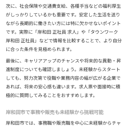
働きやすい未経験求人の福利厚生に注目
次に、社会保険や交通費支給、各種手当などの福利厚生
がしっかりしているかも重要です。安定した生活を送り
未経験者が定着しやすい職場の特徴とは
ながら長期的に働きたい方には特に欠かせないポイント
岸和田市の求人票で見落としがちな確認事
です。実際に「岸和田 正社員 求人」や「タウンワーク
項
岸和田 正社員」などで情報を比較することで、より自分
正社員デビューなら未経験歓迎の岸和田求人を
に合った条件を見極められます。
探そう
最後に、キャリアアップのチャンスや将来的な異動・昇
未経験から正社員デビューできる求人の選
進制度についても確認しましょう。未経験からスタート
び方
しても、努力次第で役職や業務内容の幅が広がる企業で
岸和田市で正社員初心者におすすめの職種
あれば、将来の安心感も違います。求人票や面接時に積
未経験歓迎求人で転職活動を有利に進める
極的に質問してみることをおすすめします。
コツ
正社員転職で未経験から活躍するための準
岸和田市で事務や販売も未経験から挑戦可能
備
岸和田市では、事務職や販売職を中心に未経験からチャ
岸和田の未経験OK求人に多い勤務条件の特