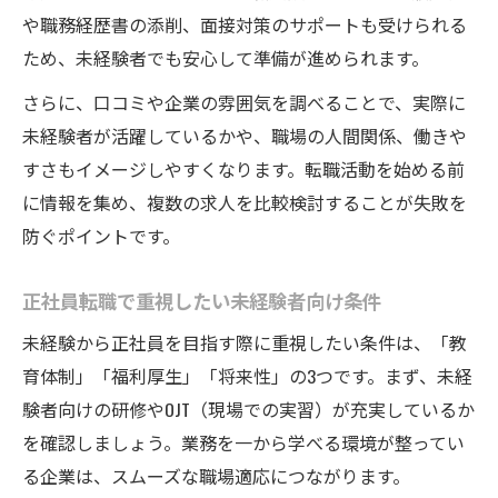
安心して働ける未経験歓迎企業の選び方
や職務経歴書の添削、面接対策のサポートも受けられる
未経験者向けの研修やサポート体制の特徴
ため、未経験者でも安心して準備が進められます。
女性も活躍できる岸和田未経験転職のコツ
さらに、口コミや企業の雰囲気を調べることで、実際に
未経験女性におすすめの岸和田求人タイプ
未経験者が活躍しているかや、職場の人間関係、働きや
女性が正社員転職で活躍できる職場の条件
すさもイメージしやすくなります。転職活動を始める前
子育てや家庭と両立しやすい未経験求人の
に情報を集め、複数の求人を比較検討することが失敗を
探し方
防ぐポイントです。
岸和田市で女性向け未経験歓迎求人を選ぶ
視点
正社員転職で重視したい未経験者向け条件
女性活躍中の職場で未経験から始めるメリ
未経験から正社員を目指す際に重視したい条件は、「教
ット
育体制」「福利厚生」「将来性」の3つです。まず、未経
未経験者が岸和田で長く働くための転職対策
験者向けの研修やOJT（現場での実習）が充実しているか
未経験から長期就業を実現する企業選び
を確認しましょう。業務を一から学べる環境が整ってい
る企業は、スムーズな職場適応につながります。
岸和田未経験転職で安定を得るための工夫