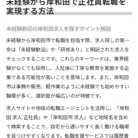
未経験から岸和田で正社員転職を
土日休みや女性活躍中の求人を見極める方
実現する方法
法
仕事選びに迷う方必見の未経験転職のポイント
未経験歓迎の岸和田求人を探すポイント解説
未経験でも選べる岸和田の職種と魅力
未経験から岸和田市で転職を目指す際、求人探しの第一
事務や軽作業など未経験歓迎求人の特徴
歩は「未経験歓迎」や「研修あり」と明記された求人を
自分に合う未経験求人の見極め方と注意点
チェックすることです。これらのキーワードは、業界経
未経験から始める正社員転職の成功術
験がなくても採用し、入社後に丁寧な教育を実施する企
土日祝休みや残業少なめ求人の探し方
業である可能性が高いことを意味します。また、岸和田
市は事務や販売、軽作業のように未経験でも始めやすい
岸和田市で安心して未経験から働き始めるには
職種が多く、選択肢が幅広いのが特徴です。
未経験者が岸和田市で働く際の心構えとは
求人サイトや地域の転職エージェントを活用し、「岸和
岸和田市の生活環境と治安の実際を解説
田 求人 正社員」や「岸和田市 求人」など地域名を含め
未経験転職前に知りたい勤務条件の確認方
て検索することで、自宅から通いやすく長く働ける職場
法
を見つけやすくなります。転職支援サービスでは履歴書